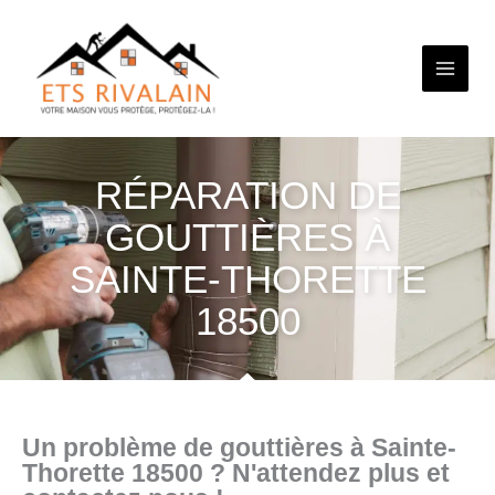
Aller
au
contenu
RÉPARATION DE
GOUTTIÈRES À
SAINTE-THORETTE
18500
Un problème de gouttières à Sainte-
Thorette 18500 ? N'attendez plus et