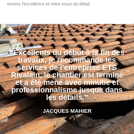
envers l’excellence et notre souci du détail.
"Excellents du début à la fin des
travaux, je recommande les
services de l'entreprise ETS
Rivalain, le chantier est terminé
et a été mené avec minutie et
professionnalisme jusque dans
les détails."
JACQUES MAHIER