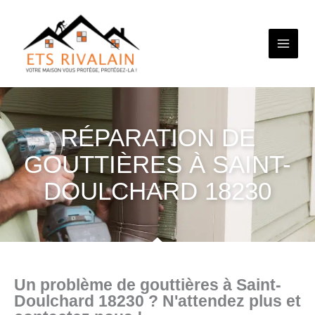
Aller
au
contenu
RÉPARATION DE
GOUTTIÈRES À SAINT-
DOULCHARD 18230
Un problème de gouttières à Saint-
Doulchard 18230 ? N'attendez plus et