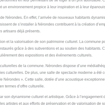
personnes en leur permettant de se loger à un prix abordable. Cett
t un environnement propice à leur inspiration et à leur épanouis
 de Nérondes. En effet, l’arrivée de nouveaux habitants dynamis
issent de s’installer à Nérondes contribuent à la création d’em
s artisans déjà présents.
tion et la valorisation de son patrimoine culturel. La commune p
 restaurés grâce à des subventions et au soutien des habitants.
ulièrement des expositions et des événements culturels.
es culturelles de la commune. Nérondes dispose d’une médiathèque
es culturelles. De plus, une salle de spectacle moderne a été con
e Nérondes ». Cette salle, dotée d’une acoustique exceptionnelle
n termes d’offre culturelle.
r son dynamisme culturel et artistique. Grâce à l’engagement 
s artistes et aux efforts de préservation et de valorisation de 