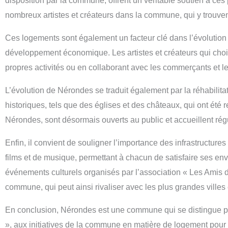
disposition par la commune, offrent un véritable soutien à ces 
nombreux artistes et créateurs dans la commune, qui y trouven
Ces logements sont également un facteur clé dans l’évolution
développement économique. Les artistes et créateurs qui chois
propres activités ou en collaborant avec les commerçants et le
L’évolution de Nérondes se traduit également par la réhabilita
historiques, tels que des églises et des châteaux, qui ont été
Nérondes, sont désormais ouverts au public et accueillent rég
Enfin, il convient de souligner l’importance des infrastructur
films et de musique, permettant à chacun de satisfaire ses envi
événements culturels organisés par l’association « Les Amis d
commune, qui peut ainsi rivaliser avec les plus grandes villes e
En conclusion, Nérondes est une commune qui se distingue pa
», aux initiatives de la commune en matière de logement pour le