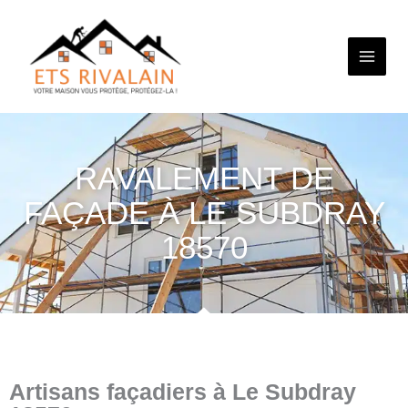
Aller
au
contenu
RAVALEMENT DE
FAÇADE À LE SUBDRAY
18570
Artisans façadiers à Le Subdray