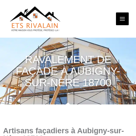
Aller
au
contenu
RAVALEMENT DE
FAÇADE À AUBIGNY-
SUR-NÈRE 18700
Artisans façadiers à Aubigny-sur-