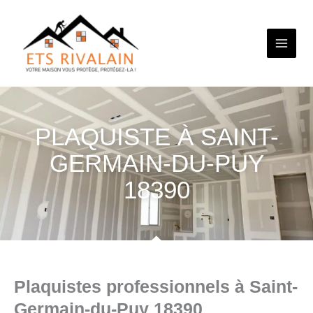
Aller
au
contenu
PLAQUISTE À SAINT-
GERMAIN-DU-PUY
18390
Plaquistes professionnels à Saint-
Germain-du-Puy 18390