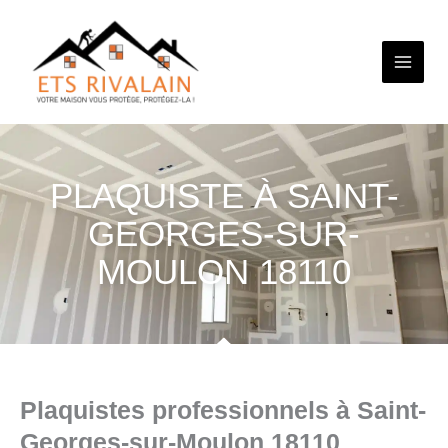
Aller
au
contenu
PLAQUISTE À SAINT-
GEORGES-SUR-
MOULON 18110
Plaquistes professionnels à Saint-
Georges-sur-Moulon 18110