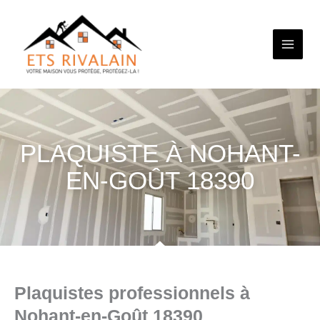
Aller
au
contenu
PLAQUISTE À NOHANT-
EN-GOÛT 18390
Plaquistes professionnels à
Nohant-en-Goût 18390