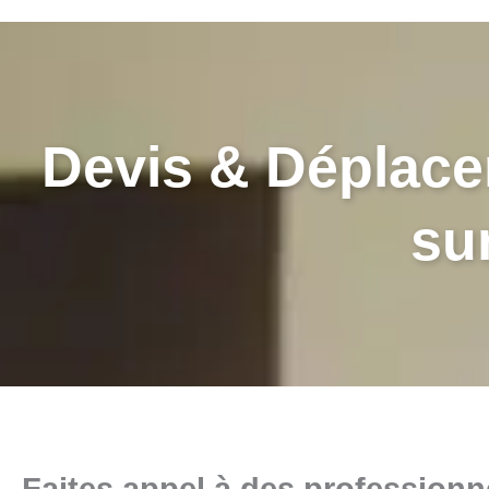
Devis & Déplac
su
Faites appel à des professionn