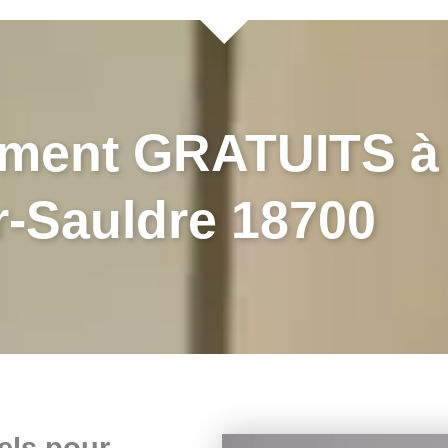
ement GRATUITS à 
r-Sauldre 18700
els pour