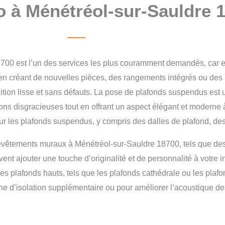
o à Ménétréol-sur-Sauldre 
8700 est l’un des services les plus couramment demandés, car e
e, en créant de nouvelles pièces, des rangements intégrés ou d
ition lisse et sans défauts.
La pose de plafonds suspendus est un
tions disgracieuses tout en offrant un aspect élégant et moderne 
les plafonds suspendus, y compris des dalles de plafond, des 
evêtements muraux à Ménétréol-sur-Sauldre 18700, tels que des
ajouter une touche d’originalité et de personnalité à votre inté
les plafonds hauts, tels que les plafonds cathédrale ou les pla
che d’isolation supplémentaire ou pour améliorer l’acoustique de