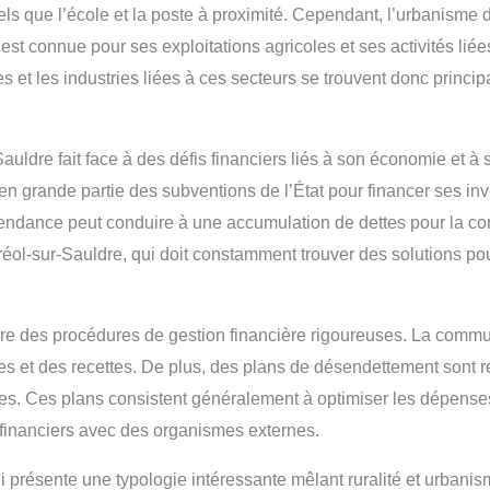
els que l’école et la poste à proximité. Cependant, l’urbanism
est connue pour ses exploitations agricoles et ses activités liées
es et les industries liées à ces secteurs se trouvent donc princi
auldre fait face à des défis financiers liés à son économie et 
 grande partie des subventions de l’État pour financer ses in
endance peut conduire à une accumulation de dettes pour la co
réol-sur-Sauldre, qui doit constamment trouver des solutions po
vre des procédures de gestion financière rigoureuses. La commu
nses et des recettes. De plus, des plans de désendettement sont 
ttes. Ces plans consistent généralement à optimiser les dépens
 financiers avec des organismes externes.
résente une typologie intéressante mêlant ruralité et urbanism