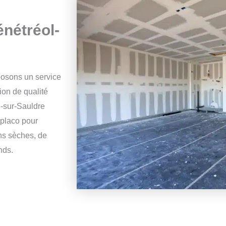
énétréol-
posons un service
ion de qualité
l-sur-Sauldre
placo pour
ons sèches, de
nds.