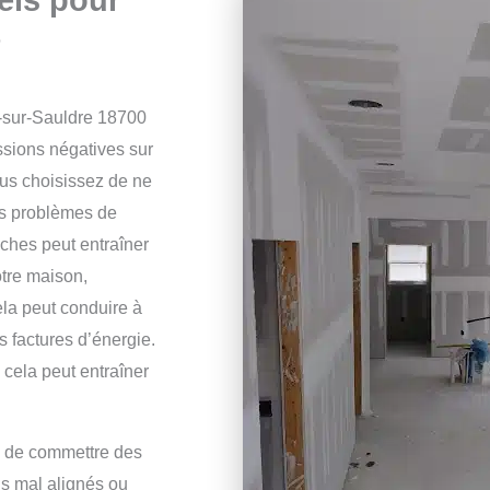
l-sur-Sauldre 18700
ssions négatives sur
us choisissez de ne
des problèmes de
ches peut entraîner
otre maison,
ela peut conduire à
s factures d’énergie.
 cela peut entraîner
le de commettre des
ds mal alignés ou