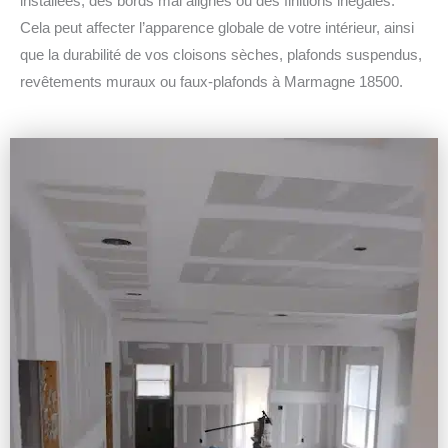
installées, des bords mal alignés ou des finitions inégales.
Cela peut affecter l’apparence globale de votre intérieur, ainsi
que la durabilité de vos cloisons sèches, plafonds suspendus,
revêtements muraux ou faux-plafonds à Marmagne 18500.