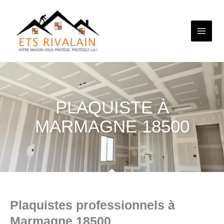
Aller
au
contenu
PLAQUISTE À
MARMAGNE 18500
Plaquistes professionnels à
Marmagne 18500