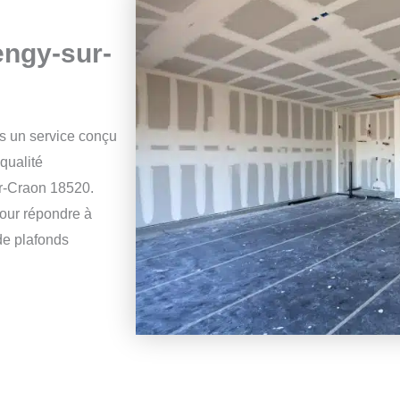
engy-sur-
s un service conçu
 qualité
ur-Craon 18520.
our répondre à
 de plafonds