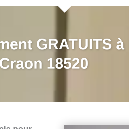
ment GRATUITS à 
Craon 18520
els pour