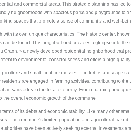
ntial and commercial areas. This strategic planning has led to 
-friendly neighborhoods with spacious parks and playgrounds to 
d working spaces that promote a sense of community and well-bein
th its own unique characteristics. The historic center, known a
ses can be found. This neighborhood provides a glimpse into the
s du Craon, » a newly developed residential neighborhood that p
 to environmental consciousness and offers a high quality of l
agriculture and small local businesses. The fertile landscape s
esidents are engaged in farming activities, contributing to the vi
cal artisans adds to the local economy. From charming boutiques
to the overall economic growth of the commune.
 in terms of its debts and economic stability. Like many other 
enses. The commune’s limited population and agricultural-based e
 authorities have been actively seeking external investments and