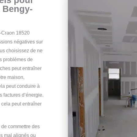
à Bengy-
ur-Craon 18520
ssions négatives sur
us choisissez de ne
des problèmes de
ches peut entraîner
otre maison,
ela peut conduire à
s factures d’énergie.
 cela peut entraîner
le de commettre des
ds mal alignés ou