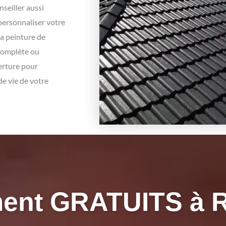
nseiller aussi
personnaliser votre
a peinture de
 complète ou
verture pour
de vie de votre
ent GRATUITS à R