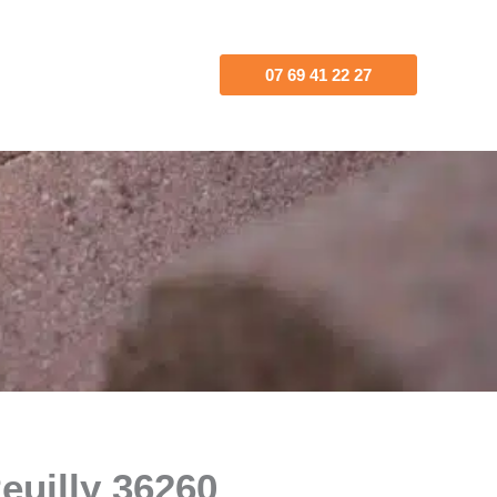
07 69 41 22 27
euilly 36260