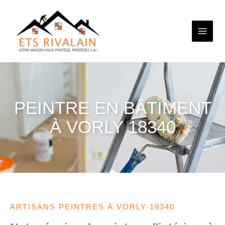
Aller
au
contenu
PEINTRE EN BÂTIMENT
À VORLY 18340
ARTISANS PEINTRES À VORLY 18340