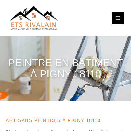
Aller
au
contenu
PEINTRE EN BÂTIMENT
À PIGNY 18110
ARTISANS PEINTRES À PIGNY 18110