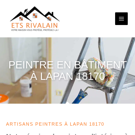
Aller
au
contenu
PEINTRE EN BÂTIMENT
À LAPAN 18170
ARTISANS PEINTRES À LAPAN 18170