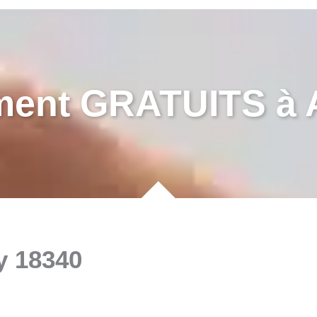
ment GRATUITS à 
y 18340