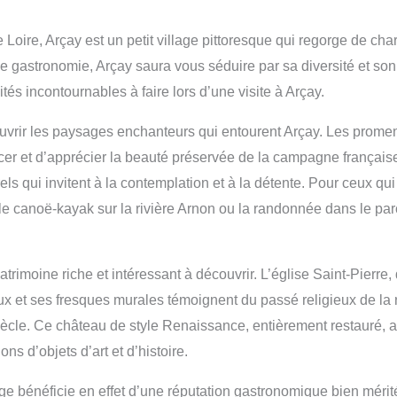
oire, Arçay est un petit village pittoresque qui regorge de char
e gastronomie, Arçay saura vous séduire par sa diversité et son 
ités incontournables à faire lors d’une visite à Arçay.
ouvrir les paysages enchanteurs qui entourent Arçay. Les prome
cer et d’apprécier la beauté préservée de la campagne français
ls qui invitent à la contemplation et à la détente. Pour ceux qui
e le canoë-kayak sur la rivière Arnon ou la randonnée dans le par
rimoine riche et intéressant à découvrir. L’église Saint-Pierre,
ux et ses fresques murales témoignent du passé religieux de la 
ècle. Ce château de style Renaissance, entièrement restauré, a
ons d’objets d’art et d’histoire.
lage bénéficie en effet d’une réputation gastronomique bien mér