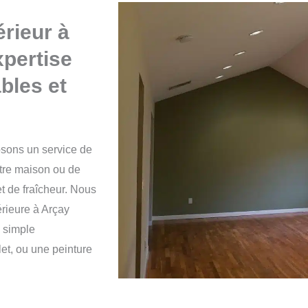
érieur à
xpertise
bles et
osons un service de
otre maison ou de
t de fraîcheur.
Nous
rieure à Arçay
n simple
et, ou une peinture