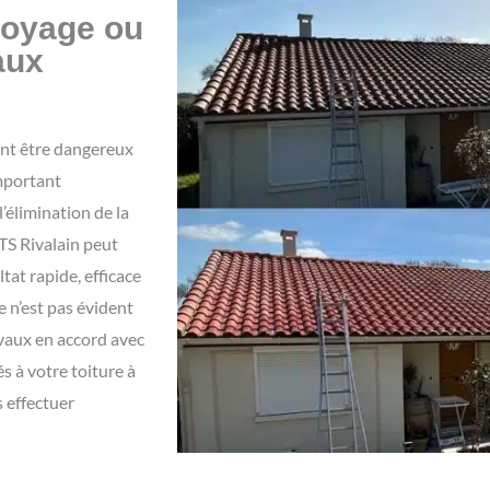
ttoyage ou
aux
ent être dangereux
important
l’élimination de la
TS Rivalain peut
tat rapide, efficace
e n’est pas évident
avaux en accord avec
s à votre toiture à
 effectuer