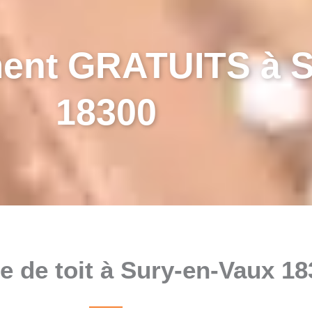
ent GRATUITS à S
18300
 de toit à Sury-en-Vaux 18