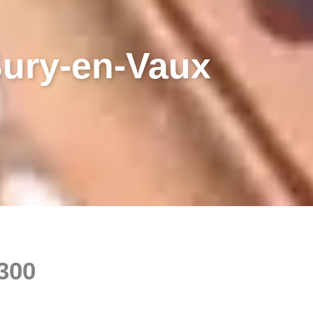
ury-en-Vaux
300