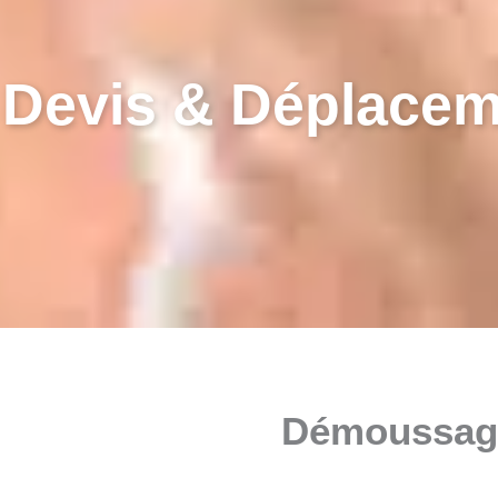
Devis & Déplacem
Démoussage