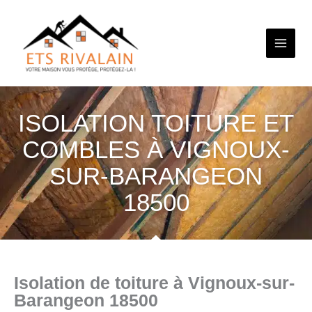
Aller
au
contenu
ISOLATION TOITURE ET
COMBLES À VIGNOUX-
SUR-BARANGEON
18500
Isolation de toiture à Vignoux-sur-
Barangeon 18500