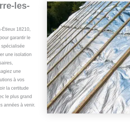
rre-les-
s-Étieux 18210,
pour garantir le
t spécialisée
er une isolation
saires,
sagiez une
lutions à vos
ir la certitude
ec le plus grand
es années à venir.