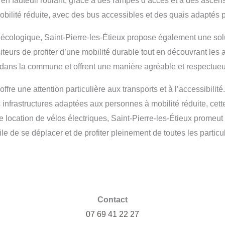
 en fauteuil roulant, grâce à des rampes d’accès et à des asce
bilité réduite, avec des bus accessibles et des quais adaptés p
 écologique, Saint-Pierre-les-Étieux propose également une solu
teurs de profiter d’une mobilité durable tout en découvrant les a
on dans la commune et offrent une manière agréable et respectue
e une attention particulière aux transports et à l’accessibilité.
nfrastructures adaptées aux personnes à mobilité réduite, cette 
de location de vélos électriques, Saint-Pierre-les-Étieux promeu
e de se déplacer et de profiter pleinement de toutes les particula
Contact
07 69 41 22 27