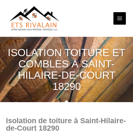
Aller
au
contenu
ISOLATION TOITURE ET
COMBLES À SAINT-
HILAIRE-DE-COURT
18290
Isolation de toiture à Saint-Hilaire-
de-Court 18290