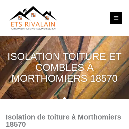
Aller
au
contenu
ISOLATION TOITURE ET
COMBLES À
MORTHOMIERS 18570
Isolation de toiture à Morthomiers
18570