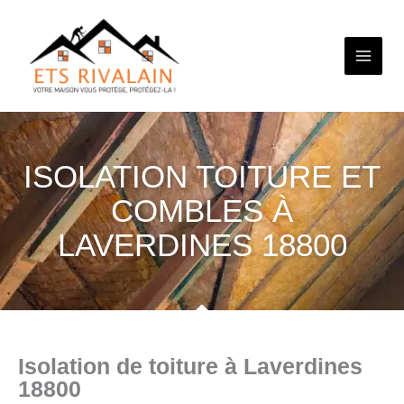
Aller
au
contenu
ISOLATION TOITURE ET
COMBLES À
LAVERDINES 18800
Isolation de toiture à Laverdines
18800