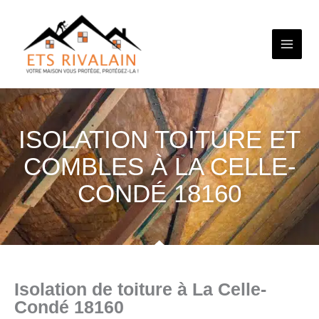
Aller
au
contenu
ISOLATION TOITURE ET
COMBLES À LA CELLE-
CONDÉ 18160
Isolation de toiture à La Celle-
Condé 18160