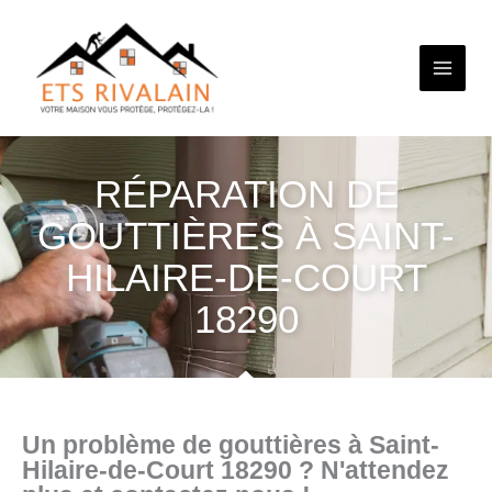
Aller
au
contenu
RÉPARATION DE
GOUTTIÈRES À SAINT-
HILAIRE-DE-COURT
18290
Un problème de gouttières à Saint-
Hilaire-de-Court 18290 ? N'attendez